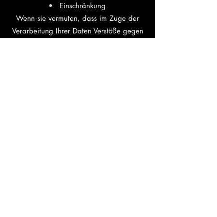
Einschränkung
Wenn sie vermuten, dass im Zuge der
Verarbeitung Ihrer Daten Verstöße gegen
das Datenschutzrecht passiert sind, so
haben Sie die Möglichkeit sich bei uns
(
hello@okarostudio.com
) oder der
Datenschutzbehörde zu beschweren.
Sie erreichen uns unter
folgenden Kontaktdaten:
Webseitenbetreiber: Okaro Studio
Telefonnummer: +436765704661
Email: hello@okarostudio.com
Quelle:
Datenschutzgenerator Österreich
DSGVO